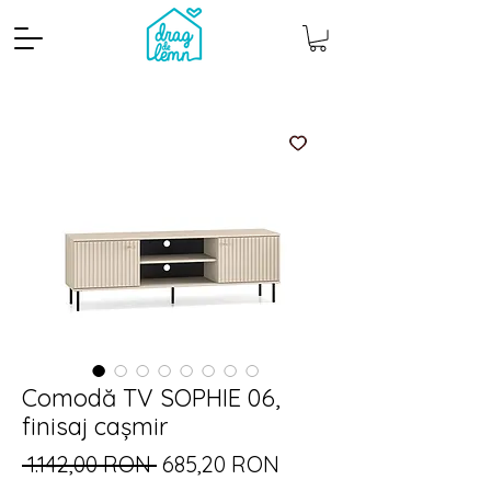
Cantitate mp
Pachete
Comodă TV SOPHIE 06,
finisaj cașmir
Preț
Preț
 1.142,00 RON 
685,20 RON