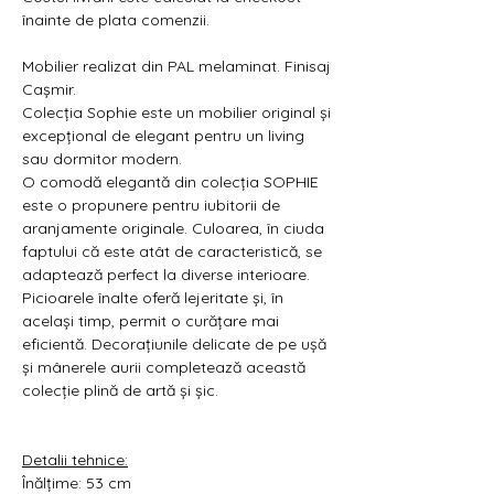
Γ
înainte de plata comenzii.
Mobilier realizat din PAL melaminat. Finisaj
Cașmir.
Colecția Sophie este un mobilier original și
excepțional de elegant pentru un living
sau dormitor modern.
O comodă elegantă din colecția SOPHIE
este o propunere pentru iubitorii de
aranjamente originale. Culoarea, în ciuda
faptului că este atât de caracteristică, se
adaptează perfect la diverse interioare.
Picioarele înalte oferă lejeritate și, în
același timp, permit o curățare mai
eficientă. Decorațiunile delicate de pe ușă
și mânerele aurii completează această
colecție plină de artă și șic.
Detalii tehnice:
Înălțime: 53 cm