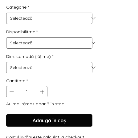
normal
redus
Categorie
*
Disponibilitate
*
Dim. comodă (lățime)
*
Cantitate
*
Au mai rămas doar 3 în stoc
Adaugă în coș
Costul livrării este calculat la checkout