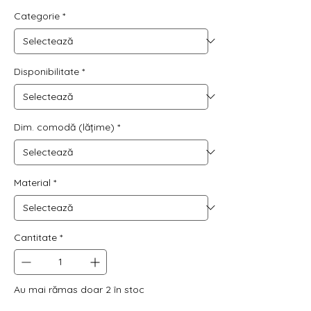
normal
redus
Categorie
*
Disponibilitate
*
Dim. comodă (lățime)
*
Material
*
Cantitate
*
Au mai rămas doar 2 în stoc