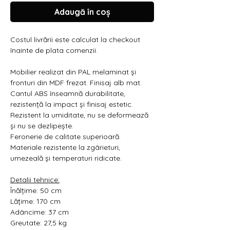
Γ
Adaugă în coș
Costul livrării este calculat la checkout
înainte de plata comenzii.
Mobilier realizat din PAL melaminat și
fronturi din MDF frezat. Finisaj alb mat.
Cantul ABS înseamnă durabilitate,
rezistență la impact și finisaj estetic.
Rezistent la umiditate, nu se deformează
și nu se dezlipește.
Feronerie de calitate superioară.
Materiale rezistente la zgârieturi,
umezeală și temperaturi ridicate.
Detalii tehnice:
Înălțime: 50 cm
Lățime: 170 cm
Adâncime: 37 cm
Greutate: 27,5 kg