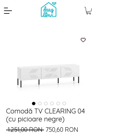
Cantitate mp
Pachete
Comodă TV CLEARING 04
(cu picioare negre)
Preț
Preț
 1.251,00 RON 
750,60 RON