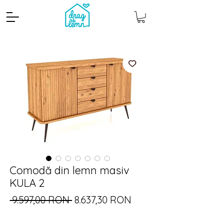
Cantitate mp
Pachete
Comodă din lemn masiv
KULA 2
Preț
Preț
 9.597,00 RON 
8.637,30 RON
normal
redus