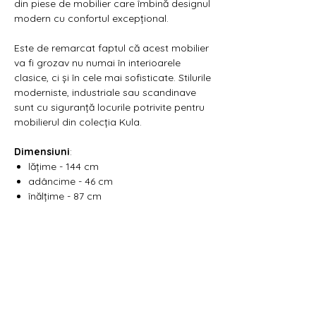
din piese de mobilier care îmbină designul
modern cu confortul excepțional.
Este de remarcat faptul că acest mobilier
va fi grozav nu numai în interioarele
clasice, ci și în cele mai sofisticate. Stilurile
moderniste, industriale sau scandinave
sunt cu siguranță locurile potrivite pentru
mobilierul din colecția Kula.
Dimensiuni
:
lățime - 144 cm
adâncime - 46 cm
înălțime - 87 cm