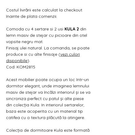
Γ
Costul livrării este calculat la checkout
înainte de plata comenzii.
Comoda cu 4 sertare si 2 usi
KULA 2
din
lemn masiv de stejar cu picioare din otel
vopsite negru mat.
Finisaj ulei natural. La comanda, se poate
produce si cu alte finisaje (
vezi culori
disponibile
).
Cod: KOM2815
Acest mobilier poate ocupa un loc într-un
dormitor elegant, unde imaginea lemnului
masiv de stejar va încălzi interiorul și se va
sincroniza perfect cu patul și alte piese
din colecția Kula. In interiorul sertarelor,
baza este acoperita cu un material tip
catifea cu o textura plăcută la atingere.
Colecția de dormitoare Kula este formată