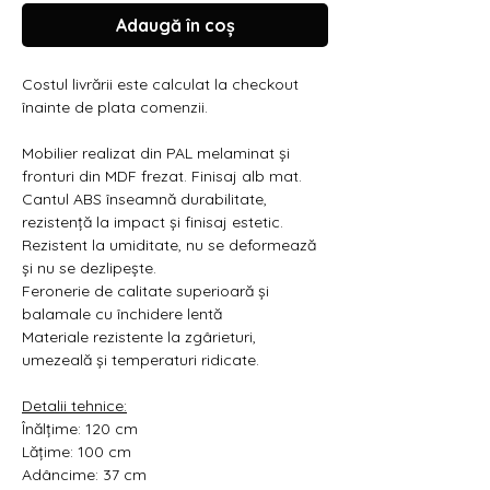
Γ
Adaugă în coș
Costul livrării este calculat la checkout
înainte de plata comenzii.
Mobilier realizat din PAL melaminat și
fronturi din MDF frezat. Finisaj alb mat.
Cantul ABS înseamnă durabilitate,
rezistență la impact și finisaj estetic.
Rezistent la umiditate, nu se deformează
și nu se dezlipește.
Feronerie de calitate superioară și
b
alamale cu închidere lentă
Materiale rezistente la zgârieturi,
umezeală și temperaturi ridicate.
Detalii tehnice:
Înălțime: 120 cm
Lățime: 100 cm
Adâncime: 37 cm