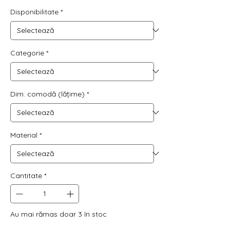
normal
redus
Disponibilitate
*
Categorie
*
Dim. comodă (lățime)
*
Material
*
Cantitate
*
Au mai rămas doar 3 în stoc