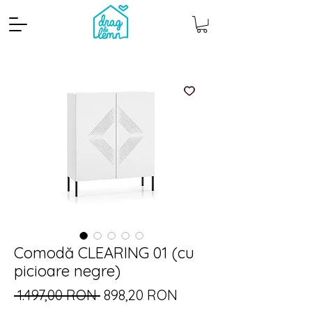
Cantitate mp
Pachete
Comodă CLEARING 01 (cu
picioare negre)
Preț
Preț
 1.497,00 RON 
898,20 RON