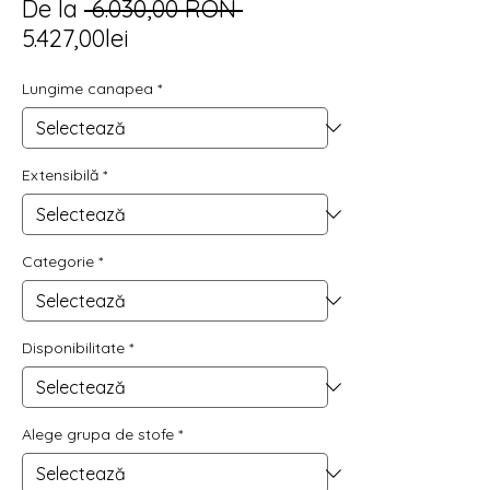
Preț
De la
 6.030,00 RON 
Preț
normal
5.427,00lei
redus
Lungime canapea
*
Extensibilă
*
Categorie
*
Disponibilitate
*
Alege grupa de stofe
*