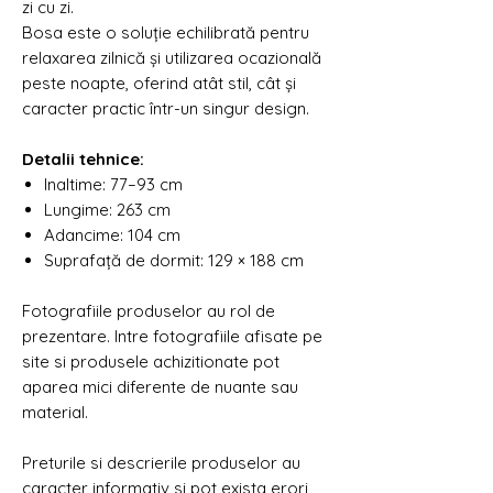
zi cu zi.
Bosa este o soluție echilibrată pentru
relaxarea zilnică și utilizarea ocazională
peste noapte, oferind atât stil, cât și
caracter practic într-un singur design.
Detalii tehnice:
Inaltime: 77–93 cm
Lungime: 263 cm
Adancime: 104 cm
Suprafață de dormit: 129 × 188 cm
Fotografiile produselor au rol de
prezentare. Intre fotografiile afisate pe
site si produsele achizitionate pot
aparea mici diferente de nuante sau
material.
Preturile si descrierile produselor au
caracter informativ si pot exista erori