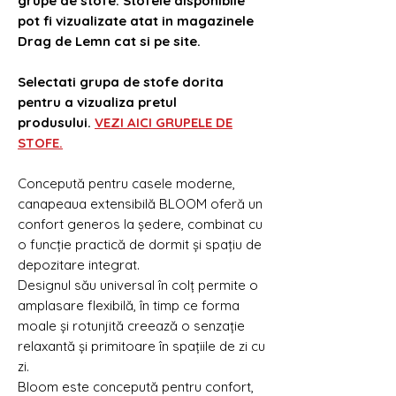
grupe de stofe. Stofele disponibile
pot fi vizualizate atat in magazinele
Drag de Lemn cat si pe site.
Selectati grupa de stofe dorita
pentru a vizualiza pretul
produsului.
VEZI AICI GRUPELE DE
STOFE.
Concepută pentru casele moderne,
canapeaua extensibilă BLOOM oferă un
confort generos la ședere, combinat cu
o funcție practică de dormit și spațiu de
depozitare integrat.
Designul său universal în colț permite o
amplasare flexibilă, în timp ce forma
moale și rotunjită creează o senzație
relaxantă și primitoare în spațiile de zi cu
zi.
Bloom este concepută pentru confort,