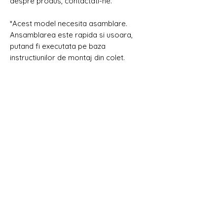
despre produs, contactati-ne.
*Acest model necesita asamblare.
Ansamblarea este rapida si usoara,
putand fi executata pe baza
instructiunilor de montaj din colet.
DRAG DE LEMN
Despre noi
Contact & Magazine
Devino Partener
Blog de idei și inspirație
Servicii
Copyright Drag de Lemn
Metode de plată
Toate drepturile rezervate.
Intrebari frecvente
Listă produse pentru Ofertare