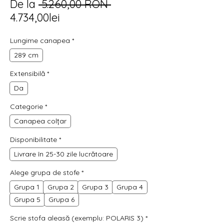
Preț
De la
 5.260,00 RON 
Preț
normal
4.734,00lei
redus
Lungime canapea
*
289 cm
Extensibilă
*
Da
Categorie
*
Canapea colțar
Disponibilitate
*
Livrare în 25-30 zile lucrătoare
Alege grupa de stofe
*
Grupa 1
Grupa 2
Grupa 3
Grupa 4
Grupa 5
Grupa 6
Scrie stofa aleasă (exemplu: POLARIS 3)
*