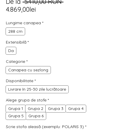
Preț
De la
 5.410,00 RON 
Preț
normal
4.869,00lei
redus
Lungime canapea
*
288 cm
Extensibilă
*
Da
Categorie
*
Canapea cu sezlong
Disponibilitate
*
Livrare în 25-30 zile lucrătoare
Alege grupa de stofe
*
Grupa 1
Grupa 2
Grupa 3
Grupa 4
Grupa 5
Grupa 6
Scrie stofa aleasă (exemplu: POLARIS 3)
*