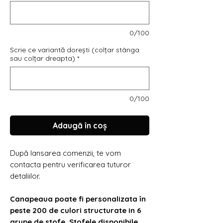
Γ
0/100
Scrie ce variantă dorești (colțar stânga
sau colțar dreapta)
*
0/100
Adaugă în coș
După lansarea comenzii, te vom
contacta pentru verificarea tuturor
detaliilor.
Canapeaua poate fi personalizata în
peste 200 de culori structurate in 6
grupe de stofe. Stofele disponibile