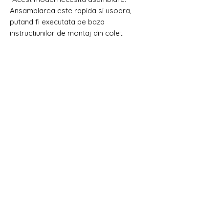
Ansamblarea este rapida si usoara,
putand fi executata pe baza
instructiunilor de montaj din colet.
DRAG DE LEMN
Despre noi
Contact & Magazine
Devino Partener
Blog de idei și inspirație
Servicii
Copyright Drag de Lemn
Metode de plată
Toate drepturile rezervate.
Intrebari frecvente
Listă produse pentru Ofertare
ASISTENȚĂ ȘI INFORMAȚII
CATEGORII PRINCIPALE