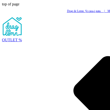
top of page
Drag de Lemn. Și casa-i gata.
|
Mi
OUTLET %