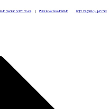
i de produse pentru casa ta
|
Plata în rate fără dobândă
|
Rețea magazine și parteneri