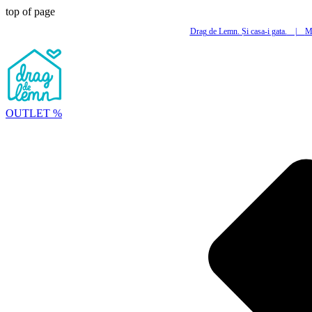
top of page
Drag de Lemn. Și casa-i gata.
|
Mi
OUTLET %