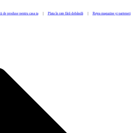
i de produse pentru casa ta
|
Plata în rate fără dobândă
|
Rețea magazine și parteneri