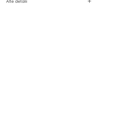
Alte detalii
Pentru a vizualiza prețul, selectează din
filtrare dimensiunea dorită.