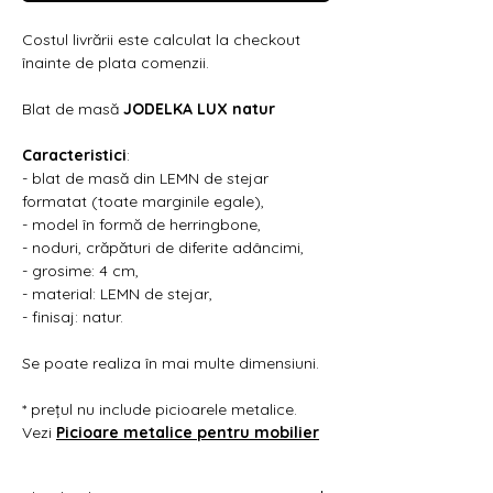
Γ
Costul livrării este calculat la checkout
înainte de plata comenzii.
Blat de masă
JODELKA LUX natur
Caracteristici
:
- blat de masă din LEMN de stejar
formatat (toate marginile egale),
- model în formă de herringbone,
- noduri, crăpături de diferite adâncimi,
- grosime: 4 cm,
- material: LEMN de stejar,
- finisaj: natur.
Se poate realiza în mai multe dimensiuni.
* prețul nu include picioarele metalice.
Vezi
Picioare metalice pentru mobilier