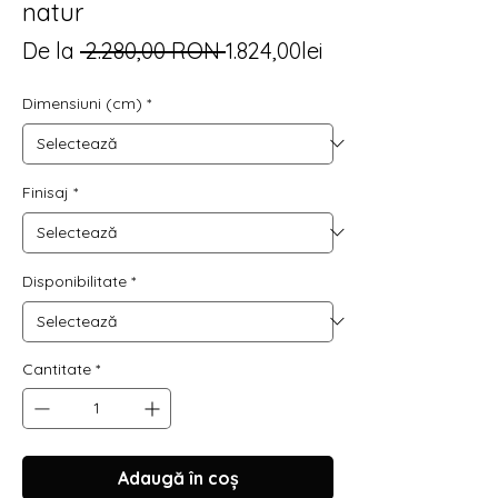
natur
Preț
Preț
De la
 2.280,00 RON 
1.824,00lei
normal
redus
Dimensiuni (cm)
*
Finisaj
*
Disponibilitate
*
Cantitate
*
Adaugă în coș